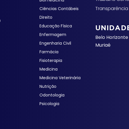
Biomedicina
Transparência
Ciências Contábeis
Direito
0
Educação Física
UNIDAD
Enfermagem
Belo Horizonte
Engenharia Civil
Muriaé
Farmácia
Fisioterapia
Medicina
Medicina Veterinária
Nutrição
Odontologia
Psicologia