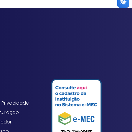
 Privacidade
ocuração
cedor
osco