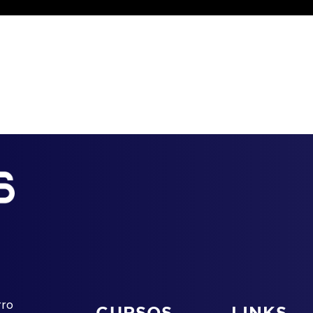
rro
CURSOS
LINKS