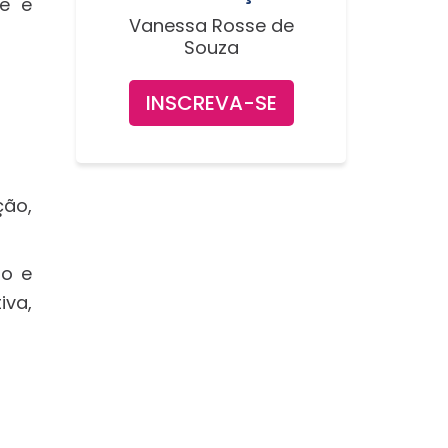
e e
Vanessa Rosse de
Souza
INSCREVA-SE
ção,
ão e
iva,