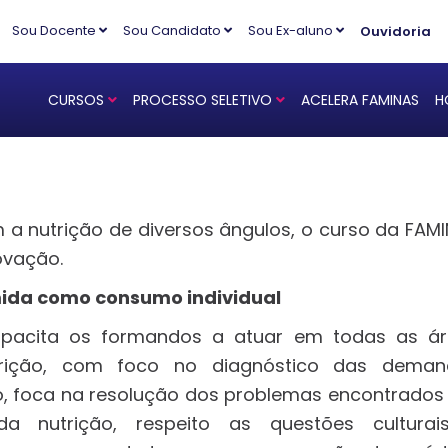
Sou Docente
Sou Candidato
Sou Ex-aluno
Ouvidoria
CURSOS
PROCESSO SELETIVO
ACELERA FAMINAS
H
a nutrição de diversos ângulos, o curso da FAM
ovação.
mida como consumo individual
apacita os formandos a atuar em todas as á
trição, com foco no diagnóstico das deman
sso, foca na resolução dos problemas encontrados
a nutrição, respeito as questões culturai