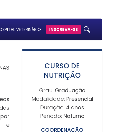
OSPITAL VETERINÁRIO
INSCREVA-SE
CURSO DE
INAS
NUTRIÇÃO
Grau:
Graduação
Modalidade:
Presencial
reas
Duração:
4 anos
das
Período:
Noturno
 por
s e
COORDENAÇÃO